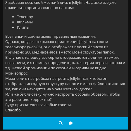
Я добавил весь свой жесткий диск в Jellyfin. На диске все уже
правильно организовано по папкам:
Телешоу
Фильмы
Клипы
Все папки и файлы имеют правильные названия.
Однако, когда я открываю приложение Jellyfin на своем
телевизоре (webOS), оно отображает плоский список из
примерно 200 медиафайлов вместо моей структуры папок.
В случае с телешоу все серии отображаются с одним и тем же
названием, и я не могу определить, какая серия первая, вторая и
т.д. Четкой организации по сезонам и сериям не видно.
Мой вопрос:
Можно ли в настройках настроить Jellyfin так, чтобы он
отображал исходную структуру папок и имена файлов точно так
же, как они находятся на моем жестком диске?
Или же библиотеку нужно настроить особым образом, чтобы
это работало корректно?
Буду признателен за любые советы.
Спасибо.